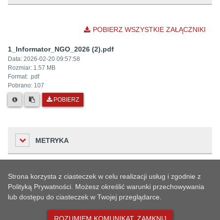
POBIERZ WSZYSTKIE ZAŁĄCZNIKI
1_Informator_NGO_2026 (2).pdf
Data:
2026-02-20 09:57:58
Rozmiar:
1.57 MB
Format: .
pdf
Pobrano:
107
POBIERZ
METRYKA
Strona korzysta z ciasteczek w celu realizacji usług i zgodnie z
Liczba odwiedzin
HISTORIA ZMIAN
Polityką Prywatności. Możesz określić warunki przechowywania
187
lub dostępu do ciasteczek w Twojej przeglądarce.
Podmiot udostępniający informację
Urząd
ROZUMIEM KOMUNIKAT, ZAMKNIJ