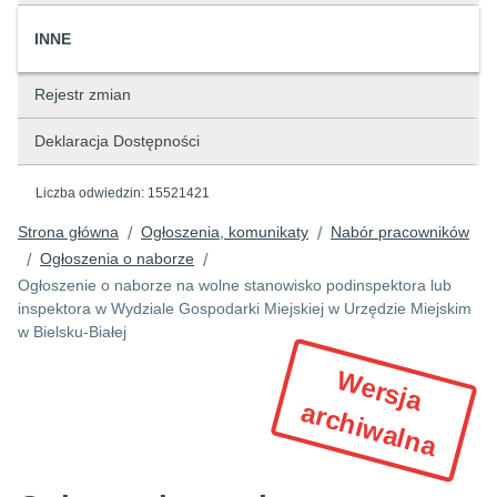
INNE
Rejestr zmian
Deklaracja Dostępności
Liczba odwiedzin:
15521421
Strona główna
Ogłoszenia, komunikaty
Nabór pracowników
/
/
Ogłoszenia o naborze
/
/
Ogłoszenie o naborze na wolne stanowisko podinspektora lub
inspektora w Wydziale Gospodarki Miejskiej w Urzędzie Miejskim
w Bielsku-Białej
W
e
r
s
ja
r
c
h
iw
a
ln
a
a